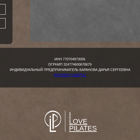
I
LOVE
PILATES
©️2024 Все права защищены.
Сайт разработан: serebro.design
Политика cookie
Политика в отношении обработки
персональных данных