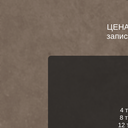
Г
4 трени
8 трени
12 трени
Покуп
КОНТАКТЫ