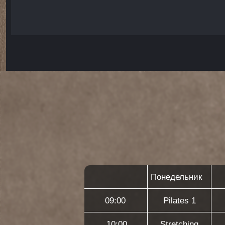
Понедельник
Вторни
09:00
Pilates 1
10:00
Stretching
Pilates
11:00
Pilates 2
Stretch
12:00
AntiGravity
Pilates
13:00