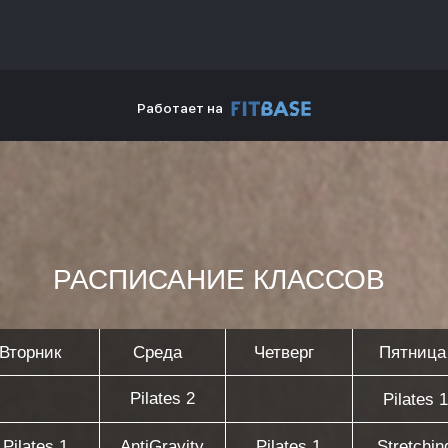
РАСПИСАНИЕ КЛАССОВ
к
Среда
Четверг
Пятница
Суббо
Pilates 2
Pilates 1
 1
AntiGravity
Pilates 1
Stretching
ing
Pilates 1
Stretching
Pilates 2
Pilate
 2
Pilates 2
Stretc
Pilates 1
Pilate