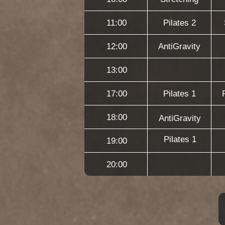
17:00
Pilates 1
Pilates 
18:00
AntiGravity
Pilates 1
19:00
20:00
ЦЕНА ЕД
запись за