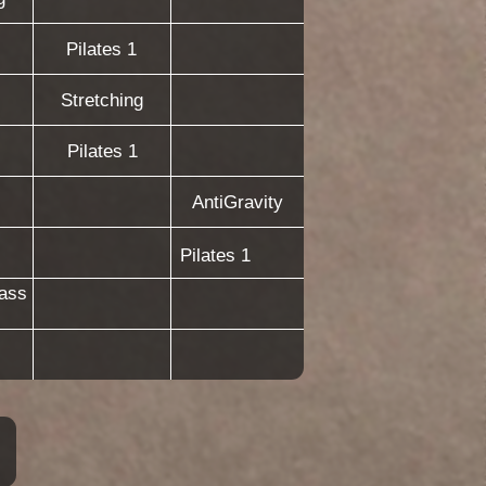
AntiGravity
Pilates 1