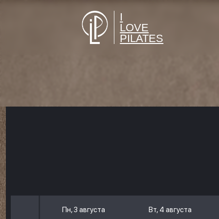
I
LOVE
PILATES