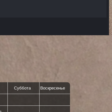
та
Воскресенье
s 1
hing
s 1