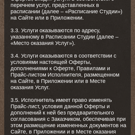
допускаются к занятиям только в
присутствии или с письменного согласия
(заявления) законного представителя,
которое включает в себя ознакомление с
рисками и принятие ответственности.
• Лица с ограничениями по здоровью:
обязаны предоставить заключение врача об
отсутствии противопоказаний и пройти
вводный инструктаж с тренером.
4.3. Заказчик/Клиент обязуется:
4.3.1. В порядке и на условиях Оферты
оплачивать Услуги.
4.3.2. Соблюдать Правила Студии.
4.3.3. Следовать рекомендациям Тренера в
ходе оказания Услуг.
4.3.4. Бережно относиться к оборудованию и
иному имуществу Исполнителя,
расположенному в Месте оказания Услуг.
4.3.5. Своевременно информировать
Исполнителя и Тренера об изменениях в
состоянии своего здоровья, полученных
травмах, беременности и иных
обстоятельствах, которые могут повлиять на
безопасность во время занятия.
4.3.6. Не приступать к занятию при плохом
самочувствии.
4.4. Заказчик/Клиент имеет право:
4.4.1. Пользоваться Услугами.