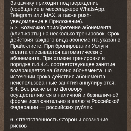
324774600678679
Юридический и почтовый адрес: 123154, г.
Москва, бульвар Генерала Карбышева, д. 11,
кв. 191
E-mail для претензий: ilovepilates@yandex.ru
Телефон: +7 968 591 9750