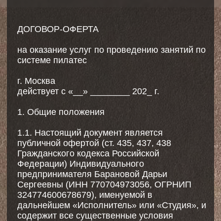
Сергеевны (ИНН 770704973056, ОГРНИП
324774600678679), именуемой в
дальнейшем «Исполнитель» или «Студия», и
содержит все существенные условия
договора на оказание услуг (далее –
«Договор»).
1.2. В соответствии с пунктом 2 статьи 437
Гражданского Кодекса Российской
Федерации (ГК РФ) в случае принятия
изложенных ниже условий и оплаты Услуг
юридическое или физическое лицо,
производящее акцепт настоящей оферты
становится Заказчиком (в соответствии с
пунктом 3 статьи 438 ГК РФ акцепт оферты
означает заключение Договора на оказание
возмездных услуг на условиях, изложенных
в настоящей оферте).
1.3. Публичный договор, совершенный в
вышеописанном порядке, считается
заключенным в простой письменной форме,
не требует оформления на бумажном
носителе и обладает полной юридической
силой.
1.4. С момента совершения акцепта Заказчик
считается ознакомившимся и согласившимся
с настоящей публичной офертой (далее –
«Оферта»), и в соответствии с ГК РФ