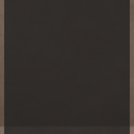
ДОГОВОР-ОФЕРТА
на оказание услуг по проведению занятий по
системе пилатес
г. Москва
действует с «__» ________ 202_ г.
1. Общие положения
1.1. Настоящий документ является
публичной офертой (ст. 435, 437, 438
Гражданского кодекса Российской
Федерации) Индивидуального
предпринимателя Барановой Дарьи