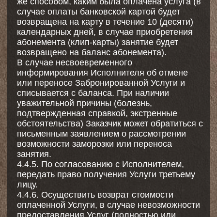
№152-ФЗ «О персональных данных» и
Политикой Исполнителя в отношении
обработки персональных данных,
размещенной на Сайте или в Приложении.
7.2. Заказчик дает согласие Исполнителю на
обработку своих персональных данных,
включая, но не ограничиваясь: сбор, запись,
систематизацию, хранение, использование.
Целями обработки являются: исполнение
настоящего Договора, запись на услуги,
обеспечение безопасности, информирование
об изменениях в расписании и акциях,
выполнение требований законодательства
РФ. В случае если Договор заключается в
пользу третьих лиц, Заказчик гарантирует
наличие правовых оснований на передачу
персональных данных таких третьих лиц
Исполнителю.
7.3. Заказчик отвечает за достоверность
указанных в Договоре данных, и в случае их
изменения должен незамедлительно
информировать Исполнителя.
8. Заключительные положения
8.1. Договор может быть расторгнут
Заказчиком в одностороннем порядке путем
подачи письменного заявления.
Исполнитель возвращает стоимость
неоказанных Услуг в полном объеме в