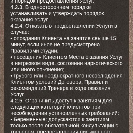
частично) Исполнителем из-за плохих
погодных условий, реконструкции, ремонта
здания или отдельной его части, на
территории которых оказываются Услуги,
отключений энергии, водоснабжения (в том
числе снабжения горячей водой), в том
числе плановых, а также вследствие иных
обстоятельств, в том числе обстоятельств
форс-мажора.
5. Стоимость Услуг, порядок расчетов
5.1. Стоимость Услуги определяется Прайс-
листом Исполнителя, размещенном на
Сайте, в Приложении или в Месте оказания
Услуг.
5.2. Оплата Услуг по Договору производится
Заказчиком или уполномоченным им лицом
единовременно путем 100% оплаты не
позднее 15 (пятнадцати) минут после записи
на занятие. После проведения оплаты
Заказчику приходит подтверждение
(сообщение в мессенджере WhatsApp,
Telegram или MAX, а также push-
уведомление в Приложение).
5.3. Возможно приобретение абонемента
(клип-карты) на несколько тренировок. Срок
действия каждого вида абонемента указан в
Прайс-листе. При бронировании Услуги
оплата списывается автоматически с