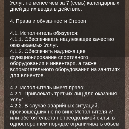
4.4.2. Получать информационные рассылки
от Исполнителя.
4.4.3. Осуществлять бронирование и
получать Услуги согласно Прайс-листу.
4.4.4. Отменить или перенести
забронированную Услугу не позднее, чем за
8 (восемь) часов до ее начала; в этом случае
оплата возвращается в полном объёме тем
же способом, каким была оплачена услуга (в
случае оплаты банковской картой будет
возвращена на карту в течение 10 (десяти)
календарных дней, в случае приобретения
абонемента (клип-карты) занятие будет
возвращено на баланс абонемента).
В случае несвоевременного
информирования Исполнителя об отмене
или переносе Забронированной Услуги и
списывается с баланса. При наличии
уважительной причины (болезнь,
подтвержденная справкой, экстренные
обстоятельства) Заказчик может обратиться с
письменным заявлением о рассмотрении
возможности заморозки или переноса
занятия.
4.4.5. По согласованию с Исполнителем,
передать право получения Услуги третьему
лицу.
4.4.6. Осуществить возврат стоимости
оплаченной Услуги, в случае невозможности
предоставления Услуг (полностью или