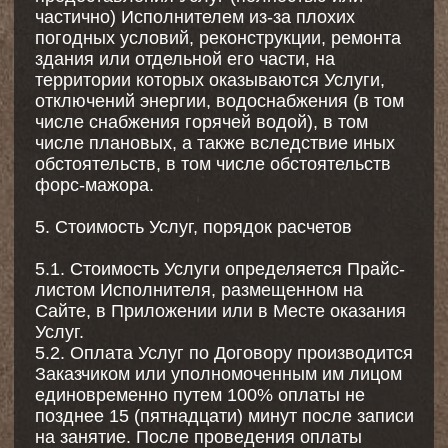
течение 10 (десяти) календарных дней с
даты получения заявления, за вычетом
фактически понесенных расходов (если
применимо).
8.2. Заказчик не имеет права расторгнуть
заключенный в пользу третьего лица
Договор, без согласия такого третьего лиц,
если оно выразило желание
воспользоваться предоставляемыми по
договору Услугами.
8.3. Настоящий Договор может быть
расторгнут Исполнителем в одностороннем
порядке. В этом случае Исполнитель
осуществляет возврат денежных средств за
оплаченные, но неоказанные Услуги
Заказчику, не позднее 10 (десяти)
календарных дней с даты расторжения
Договора.
8.4. Все споры рассматриваются по
правилам ст. 17 Закона о защите прав
потребителей.
8.5. Во всем остальном, что не
предусмотрено Договором, Стороны
руководствуются действующим
законодательством Российской Федерации.
8.6. Реквизиты Исполнителя для связи и
направления претензий:
Индивидуальный предприниматель
Баранова Дарья Сергеевна
ИНН 770704973056, ОГРНИП