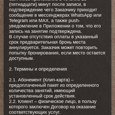
тренера и места проведения.
2.8. Тренер – лицо осуществляющее
проведение тренировок в ходе оказания
услуги Клиенту.
3. Предмет Договора
3.1. Исполнитель обязуется на условиях
настоящего Договора оказывать Заказчику
услуги по проведению групповых и
индивидуальных тренировок по системе
пилатес, в том числе с использованием
специализированного оборудования
(реформеры, кадиллаки и проч.) (далее –
«Услуги» или «Занятия»),
продолжительностью 50 (пятьдесят) минут,
если иное не указано в Расписании Студии
или специальном предложении, а Заказчик
обязуется оплатить эти Услуги.
3.2. В перечень Услуг, входящих в стоимость
Оферты, входят услуги в соответствии с
перечнем услуг, представленных в
расписании (далее – «Расписание Студии»)
на Сайте или в Приложении.
3.3. Услуги оказываются по адресу,
указанному в Расписании Студии (далее –
«Место оказания Услуг»).