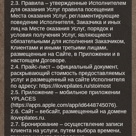
3.4. Услуги оказываются в соответствии с
условиями настоящей Оферты,
дополнениями к Оферте, Правилами и
Прайс-листом Исполнителя, размещенном
на Сайте, в Приложении или в Месте
оказания Услуг.
3.5. Исполнитель имеет право изменять
Прайс-лист, условия данной Оферты и
дополнений к ней без предварительного
согласования с Заказчиком, обеспечивая при
этом размещение измененных документов на
Сайте, в Приложении и в Месте оказания
Услуг, не менее чем за 7 (семь) календарных
дней до их ввода в действие.
4. Права и обязанности Сторон
4.1. Исполнитель обязуется:
4.1.1. Обеспечивать надлежащее качество
оказываемых Услуг.
4.1.2. Обеспечить надлежащее
функционирование спортивного
оборудования и инвентаря, а также
вспомогательного оборудования на занятиях
для Клиентов.
4.2. Исполнитель имеет право:
4.2.1. Привлекать третьих лиц для оказания
Услуг.