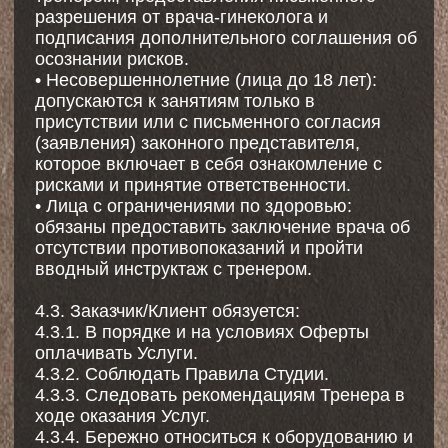
абонемента. При отмене тренировки в
порядке п.4.4.4. соответствующее занятие
возвращается на баланс абонемента. По
истечении срока действия абонемента
неиспользованные занятия аннулируются.
5.4. Все расчеты по Договору
осуществляются в наличной и безналичной
форме исключительно в валюте Российской
Федерации — российских рублях.
6. Ответственность Сторон и осознание
рисков
6.1. Осознание рисков. Акцептуя настоящую
Оферту, Заказчик/Клиент подтверждает, что:
* Ему известно о физической нагрузке во
время занятий пилатес.
* Он не имеет медицинских
противопоказаний для получения Услуг и
обязуется своевременно информировать о
них Исполнителя.
* Он осознает связанные с физической
активностью риски для здоровья и
принимает их на себя.
6.2. Заказчик несет материальную
ответственность за ущерб, причиненный
Исполнителю. В случае причинения
Заказчиком ущерба Исполнителю, Заказчик