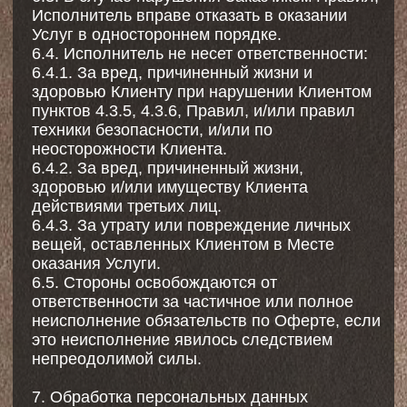
+7 (968) 591-97-
50
ilovepilates@yandex.ru
Как добраться?
Заказать звонок
ИНН 770704973056
ОГРНИП 324774600678679
ИНДИВИДУАЛЬНЫЙ ПРЕДПРИНИМАТЕЛЬ
БАРАНОВА ДАРЬЯ СЕРГЕЕВНА
ДОГОВОР ОФЕРТЫ