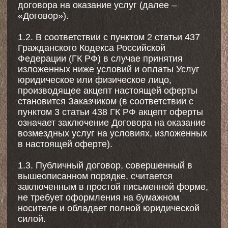
считается вступившим с Исполнителем в
договорные отношения в соответствии с
условиями Договора.
1.5. Акцепт настоящей публичной оферты
осуществляется Заказчиком путем
совершения следующей
последовательности действий:
a) записи на занятие через Сайт или
Приложение, в подтверждение чего
Заказчику приходит сообщение в
мессенджерах WhatsApp или Telegram или
MAX, а также push-уведомление в
Приложении о предварительном
бронировании места;
b) полной оплаты стоимости занятия через
сайт либо приложение в течение 15
(пятнадцати) минут после записи, в
подтверждение чего Заказчику приходит
сообщение в мессенджерах WhatsApp или
Telegram или MAX, а также push-
уведомление в Приложении о том, что его
запись на занятие подтверждена.
В случае отсутствия оплаты в указанный
срок предварительная бронь места
аннулируется. Заказчик может повторить
попытку бронирования, если место остается
доступным.