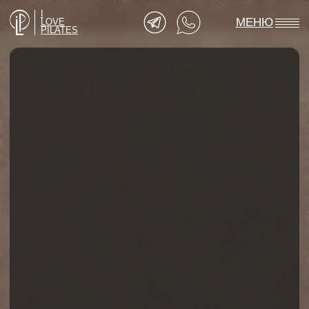
I
МЕНЮ
LOVE
PILATES