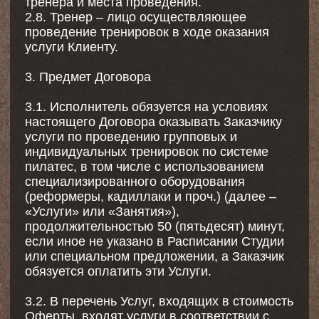
4.2.2. В случае аварийных ситуаций,
произошедших не по вине Исполнителя и/
или обстоятельств непреодолимой силы, в
одностороннем порядке ограничивать объем
и порядок предоставления Услуг.
4.2.3. В одностороннем порядке
устанавливать и утверждать порядок
оказания Услуг.
4.2.4. Отказать в предоставлении Услуги в
случае:
• опоздания Клиента на занятие свыше 15
минут, если иное не предусмотрено
Правилами студии;
• посещения Клиентом Места оказания Услуг
в нетрезвом виде, состоянии наркотического
или иного опьянения;
• грубого или неоднократного несоблюдения
Клиентом условий Договора, Правил и
рекомендаций Тренера в ходе оказания
Услуг.
4.2.5. Ограничить доступ к занятиям для
следующих категорий клиентов при
несоблюдении установленных требований:
• Беременные: допускаются к занятиям
только после обязательной консультации с
тренером, предоставления письменного
разрешения от врача-гинеколога и
подписания дополнительного соглашения об
осознании рисков.
• Несовершеннолетние (лица до 18 лет):