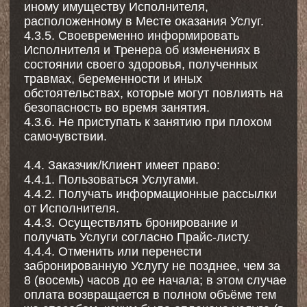
обязан возместить Исполнителю
документально подтвержденный реальный
ущерб (стоимость ремонта или замены
имущества).
6.3. В случае нарушения Заказчиком Правил,
Исполнитель вправе отказать в оказании
Услуг в одностороннем порядке.
6.4. Исполнитель не несет ответственности:
6.4.1. За вред, причиненный жизни и
здоровью Клиенту при нарушении Клиентом
пунктов 4.3.5, 4.3.6, Правил, и/или правил
техники безопасности, и/или по
неосторожности Клиента.
6.4.2. За вред, причиненный жизни,
здоровью и/или имуществу Клиента
действиями третьих лиц.
6.4.3. За утрату или повреждение личных
вещей, оставленных Клиентом в Месте
оказания Услуги.
6.5. Стороны освобождаются от
ответственности за частичное или полное
неисполнение обязательств по Оферте, если
это неисполнение явилось следствием
непреодолимой силы.
7. Обработка персональных данных
7.1. Обработка персональных данных
Клиента осуществляется в соответствии с
Федеральным законом от 27.07.2006 г.