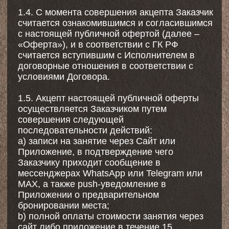
2. Термины и определения
2.1. Абонемент (Клип-карта) –
предоплаченный пакет из определенного
количества занятий, имеющий
установленный срок действия.
2.2. Клиент – физическое лицо, в пользу
которого заключен Договор на оказание
соответствующих услуг.
2.3. Правила – утвержденные Исполнителем
для оказания Услуг правила посещения
Места оказания Услуг, регламентирующие
поведение Исполнителя, Заказчика и иных
лиц на Месте оказания Услуг, порядок и
условия получения Услуг, являющиеся
обязательными для исполнения Заказчиком,
Клиентами и иными третьими лицами,
размещенные на Сайте, в Приложении и в
настоящем Договоре.
2.4. Прайс-лист – официальный документ,
раскрывающий стоимость предоставляемых
услуг и размещенный на сайте Исполнителя
по адресу: https://ilovepilates.ru/stoimost
2.5. Приложение – мобильное приложении
YPLACES
(https://apps.apple.com/app/id6448745076).
2.6. Сайт – вебсайт, размещенный на домене
ilovepilates.ru.
2.7. Бронирование – осуществление записи
Клиента на услуги, путем выбора времени,